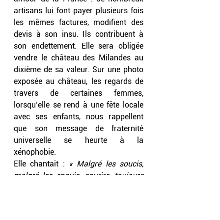
artisans lui font payer plusieurs fois 
les mêmes factures, modifient des 
devis à son insu. Ils contribuent à 
son endettement. Elle sera obligée 
vendre le château des Milandes au 
dixième de sa valeur. Sur une photo 
exposée au château, les regards de 
travers de certaines femmes, 
lorsqu’elle se rend à une fête locale 
avec ses enfants, nous rappellent 
que son message de fraternité 
universelle se heurte à la 
xénophobie.
Elle chantait : 
« Malgré les soucis, 
malgré les ennuis, sourire, toujours 
sourire !!! ».
 Madame, vous êtes dans 
la mémoire de la France et dans le 
cœur des Françaises et des Français. 