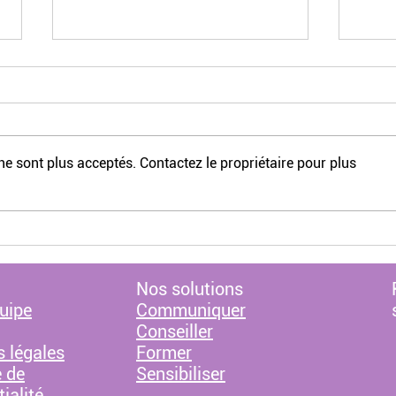
e sont plus acceptés. Contactez le propriétaire pour plus
Deux femmes sur cinq
Le m
ont été victimes de
sexi
sexisme au travail en un
an
Nos solutions
uipe
Communiquer
Conseiller
 légales
Former
e de
Sensibiliser
ialité