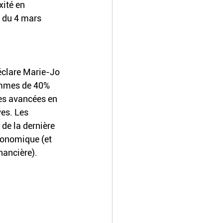
ité en 
i du 4 mars 
éclare Marie-Jo 
emmes de 40% 
les avancées en 
es. Les 
 de la dernière 
économique (et 
ancière). 