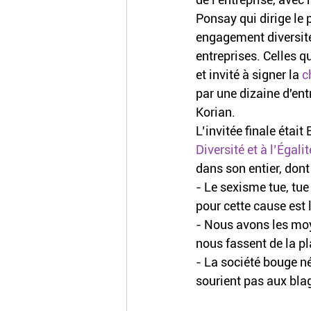
Ponsay qui dirige le 
engagement diversité 
entreprises. Celles q
et invité à signer la 
c
par une dizaine d'ent
Korian.
L’invitée finale était
Diversité et à l’Égal
dans son entier, dont
- Le sexisme tue, tue
pour cette cause est 
- Nous avons les moy
nous fassent de la pla
- La société bouge n
sourient pas aux blag