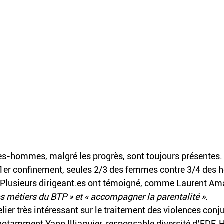
s-hommes, malgré les progrès, sont toujours présentes. Il
 1er confinement, seules 2/3 des femmes contre 3/4 des
r. Plusieurs dirigeant.es ont témoigné, comme Laurent Am
es métiers du BTP » et « accompagner la parentalité ».
elier très intéressant sur le traitement des violences conj
 notamment Yann Illiaquier, responsable diversité d’EDF, 