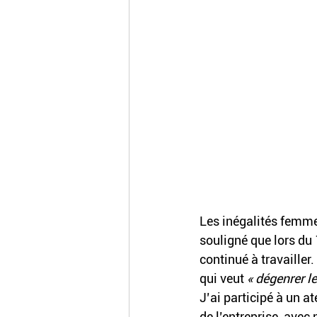
Les inégalités femme
souligné que lors du
continué à travaille
qui veut
 « dégenrer l
J’ai participé à un at
de l’entreprise, avec