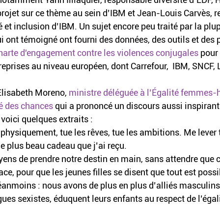
projet sur ce thème au sein d’IBM et Jean-Louis Carvès, 
et inclusion d’IBM. Un sujet encore peu traité par la plup
ui ont témoigné ont fourni des données, des outils et des p
harte d'engagement contre les violences conjugales
 pour
reprises au niveau européen, dont Carrefour,  IBM, SNCF, L’
 Elisabeth Moreno, 
ministre déléguée à l’Égalité femmes-
ité des chances
 qui a prononcé un discours aussi inspirant
 voici quelques extraits :
 physiquement, tue les rêves, tue les ambitions. Me lever 
le plus beau cadeau que j’ai reçu.
ens de prendre notre destin en main, sans attendre que 
ce, pour que les jeunes filles se disent que tout est possi
éanmoins : nous avons de plus en plus d’alliés masculins,
ues sexistes, éduquent leurs enfants au respect de l’égal