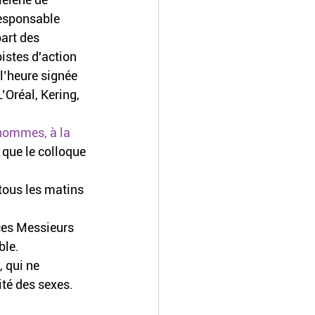
responsable 
art des 
istes d'action 
 l’heure signée 
Oréal, Kering,  
hommes, à la 
 que le colloque 
tous les matins 
ces Messieurs 
ble.
 qui ne 
ité des sexes.