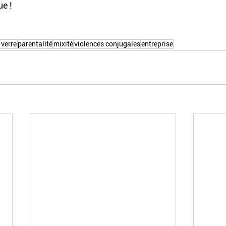
ue !
 verre
parentalité
mixité
violences conjugales
entreprise