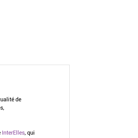
ualité de 
s, 
e
 InterElles
, qui 