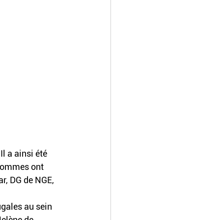
 a ainsi été 
 hommes ont 
ar, DG de NGE, 
ugales au sein 
Helène de 