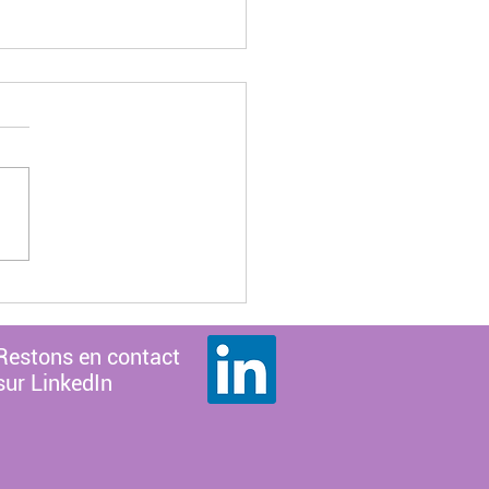
onde du travail,
ste et inégalitaire
Restons en contact
sur LinkedIn