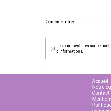
Commentaires
Les commentaires sur ce post n
d'informations.
8 mars: 1 expo, 1 atelier, 1
livre
Accueil
Notre éq
Contact
Mentions
Politiqu
confident